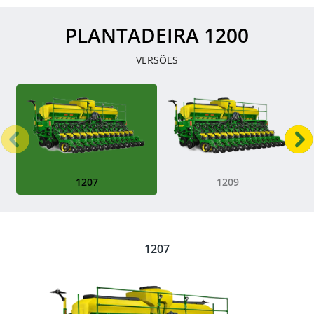
PLANTADEIRA 1200
VERSÕES
Anterior
P
1207
1209
1207