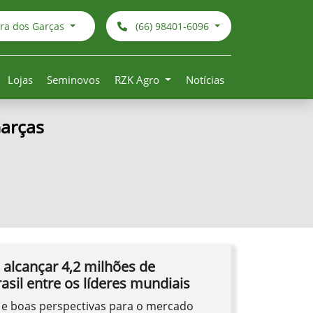
rra dos Garças
(66) 98401-6096
Lojas
Seminovos
RZK Agro
Notícias
Garças
 alcançar 4,2 milhões de
asil entre os líderes mundiais
e boas perspectivas para o mercado