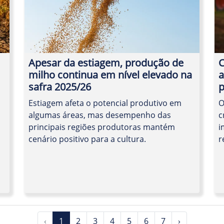
Apesar da estiagem, produção de
C
milho continua em nível elevado na
a
safra 2025/26
p
Estiagem afeta o potencial produtivo em
O
algumas áreas, mas desempenho das
c
principais regiões produtoras mantém
i
cenário positivo para a cultura.
r
‹
1
2
3
4
5
6
7
›