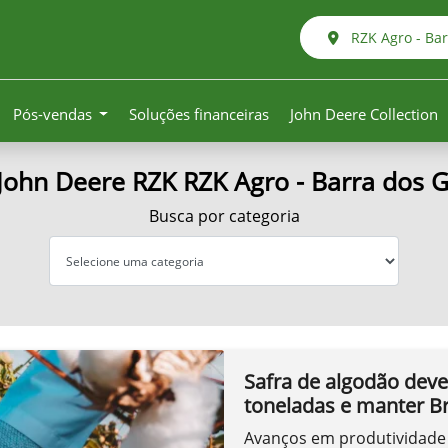
RZK Agro - Ba
Pós-vendas
Soluções financeiras
John Deere Collection
John Deere RZK RZK Agro - Barra dos 
Busca por categoria
Safra de algodão deve
toneladas e manter Br
Avanços em produtividade 