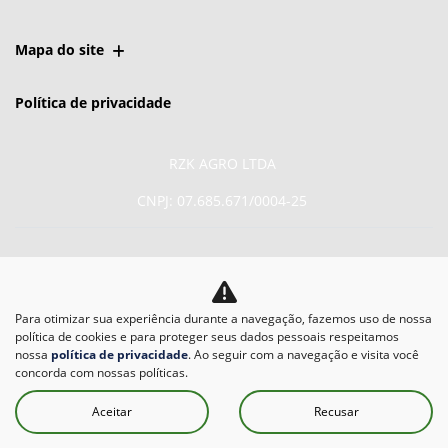
Mapa do site
Política de privacidade
RZK AGRO LTDA
CNPJ: 07.685.671/0004-25
Para otimizar sua experiência durante a navegação, fazemos uso de nossa
No trânsito, enxergar o
política de cookies e para proteger seus dados pessoais respeitamos
outro salva vidas.
nossa
política de privacidade
. Ao seguir com a navegação e visita você
concorda com nossas políticas.
Aceitar
Recusar
Desenvolvido pela DEALERSPACE ® Direitos Reservados.