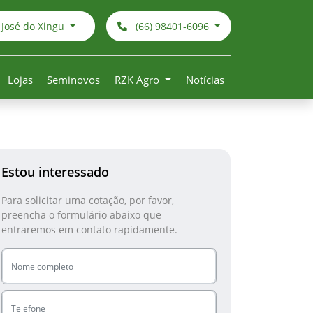
 José do Xingu
(66) 98401-6096
Lojas
Seminovos
RZK Agro
Notícias
Estou interessado
Para solicitar uma cotação, por favor,
preencha o formulário abaixo que
entraremos em contato rapidamente.