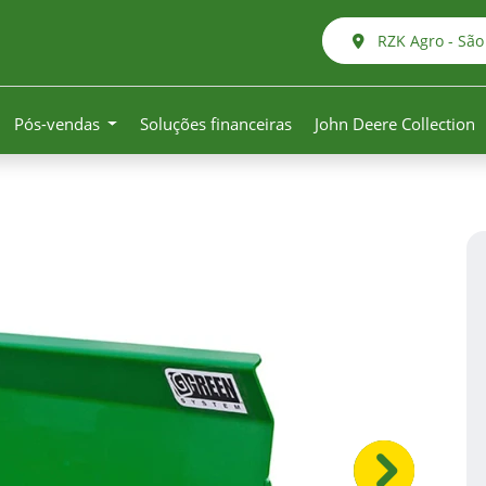
RZK Agro - São
Pós-vendas
Soluções financeiras
John Deere Collection
Próximo