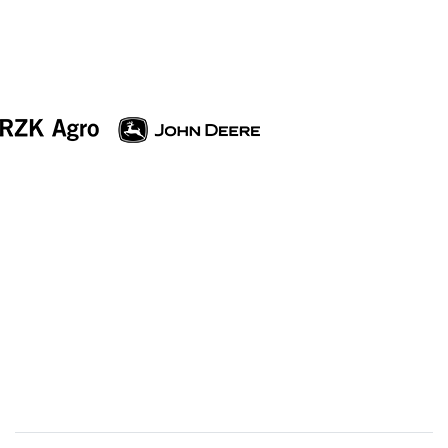
Equipamentos
Mapa do site
Política de privacidade
RZK AGRO LTDA
CNPJ: 07.685.671/0011-54