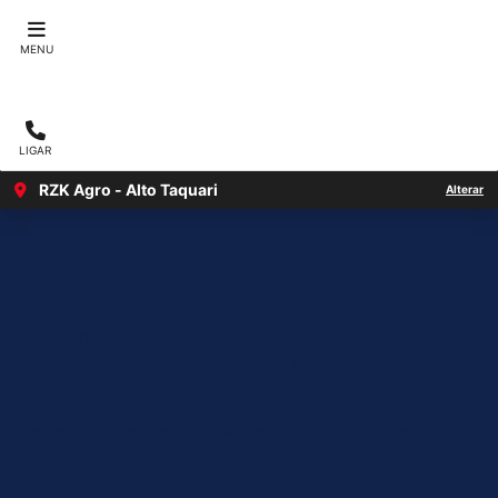
MENU
LIGAR
RZK Agro - Alto Taquari
Alterar
Monitor Gen 4 Universal
4240
Os monitores e receptores John Deere
oferecem uma variedade de possibilidades
tecnológicas, níveis de precisão e
funcionalidades que se adequam às
necessidades e aplicações das suas operações
agrícolas.