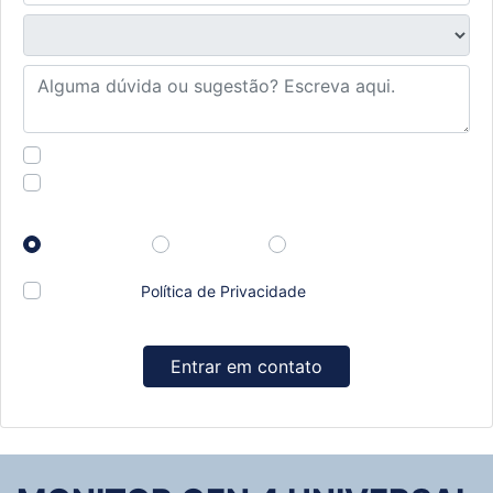
Financiamento?
Negociar usado
Preferência de contato:
Whatsapp
Telefone
Email
Li e aceito a
Política de Privacidade
e concordo em
receber comunicações da concessionária.
Entrar em contato