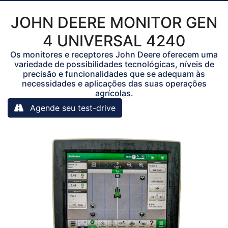
JOHN DEERE
MONITOR GEN
4 UNIVERSAL 4240
Os monitores e receptores John Deere oferecem uma
variedade de possibilidades tecnológicas, níveis de
precisão e funcionalidades que se adequam às
necessidades e aplicações das suas operações
agrícolas.
Agende seu test-drive
Anterior
Próx