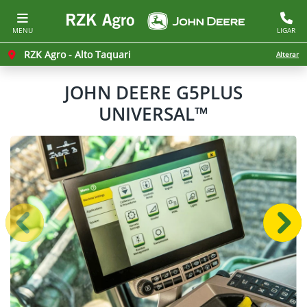
MENU
LIGAR
RZK Agro - Alto Taquari
Alterar
JOHN DEERE
G5PLUS
UNIVERSAL™
Anterior
Próx