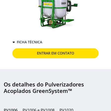
FICHA TÉCNICA
ENTRAR EM CONTATO
Os detalhes do Pulverizadores
Acoplados GreenSystem™
PV1006
PV1006 e PV1008
PV1020