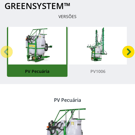
GREENSYSTEM™
VERSÕES
Anterior
P
PV Pecuária
PV1006
PV Pecuária