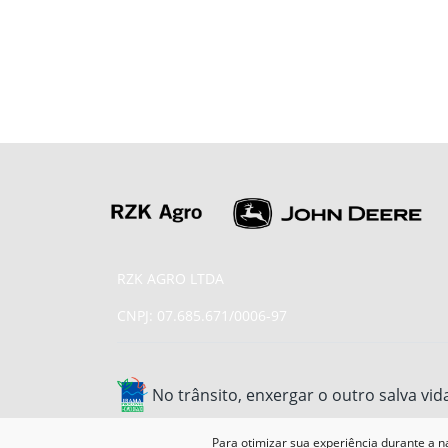
RZK AGRO LTDA
CNPJ: 07.685.671/0006-97
No trânsito, enxergar o outro salva vid
Para otimizar sua experiência durante a n