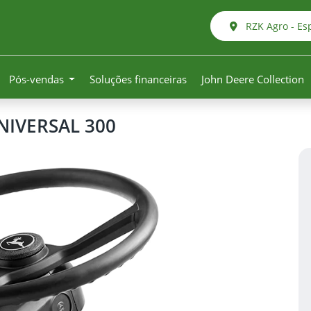
RZK Agro - Es
Pós-vendas
Soluções financeiras
John Deere Collection
IVERSAL 300