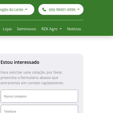
pigão do Leste
(66) 98401-6096
Lojas
Seminovos
RZK Agro
Notícias
Estou interessado
Para solicitar uma cotação, por favor,
preencha o formulário abaixo que
entraremos em contato rapidamente.