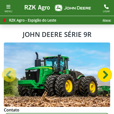
MENU
LIGAR
RZK Agro - Espigão do Leste
Alterar
JOHN DEERE
SÉRIE 9R
Anterior
Próx
Contato