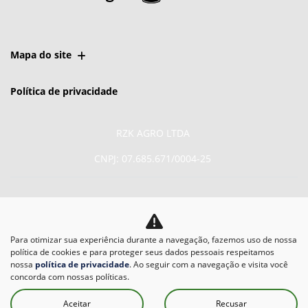
Mapa do site
Política de privacidade
RZK AGRO LTDA
CNPJ: 07.685.671/0004-25
Para otimizar sua experiência durante a navegação, fazemos uso de nossa
No trânsito, enxergar o
política de cookies e para proteger seus dados pessoais respeitamos
outro salva vidas.
nossa
política de privacidade
. Ao seguir com a navegação e visita você
concorda com nossas políticas.
Aceitar
Recusar