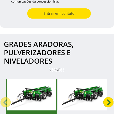
comunicações da concessionária.
Entrar em contato
GRADES ARADORAS,
PULVERIZADORES E
NIVELADORES
VERSÕES
Anterior
P