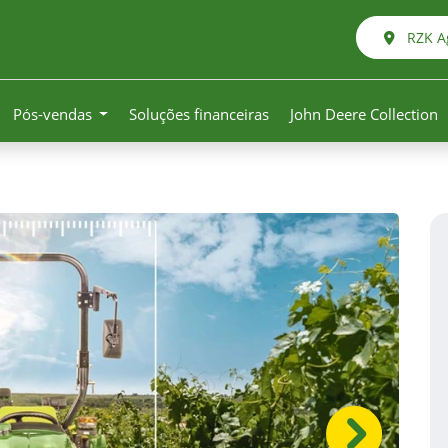
RZK Ag
Pós-vendas
Soluções financeiras
John Deere Collection
Próximo