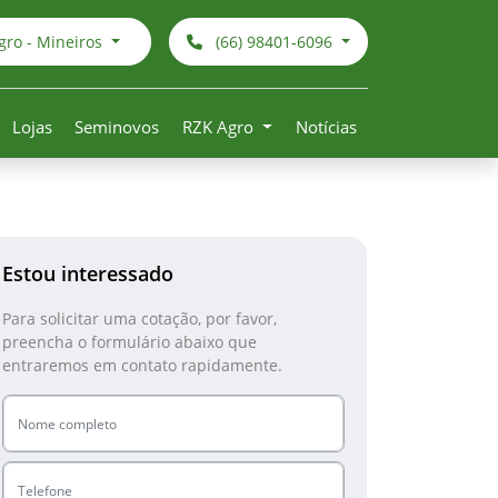
ro - Mineiros
(66) 98401-6096
Lojas
Seminovos
RZK Agro
Notícias
Estou interessado
Para solicitar uma cotação, por favor,
preencha o formulário abaixo que
entraremos em contato rapidamente.