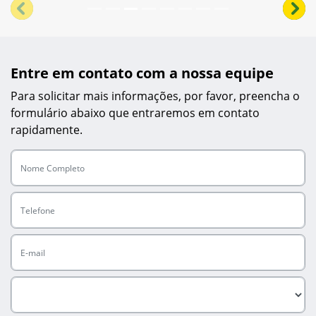
templates.template-01.components.carousel.texts.cont
temp
Entre em contato com a nossa equipe
Para solicitar mais informações, por favor, preencha o
formulário abaixo que entraremos em contato
rapidamente.