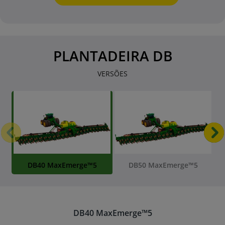
PLANTADEIRA DB
VERSÕES
Anterior
P
DB40 MaxEmerge™5
DB50 MaxEmerge™5
DB40 MaxEmerge™5