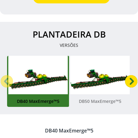
PLANTADEIRA DB
VERSÕES
Anterior
P
DB40 MaxEmerge™5
DB50 MaxEmerge™5
DB40 MaxEmerge™5