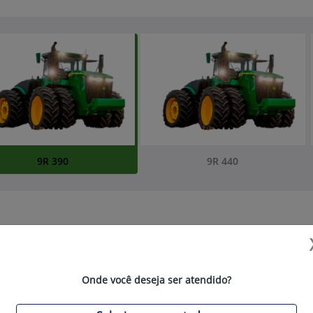
rior
9R 390
9R 440
ITENS DE SÉRIE
Soluções John Deere - Verde
Plantadeiras John Deere;
Onde você deseja ser atendido?
Novos motores JD14 de 13.6L,
eficiência no consumo de comb