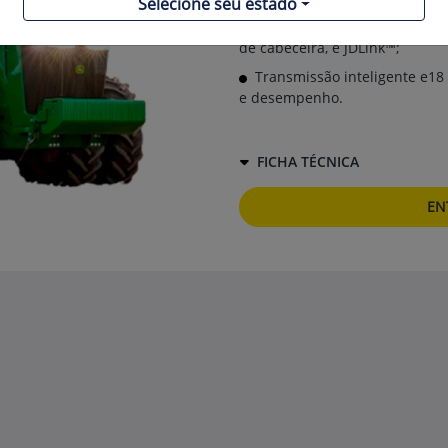
Selecione seu estado
Pacote de tecnologia integr
de cabeceira, e JDLink™;
Transmissão inteligente e18
e desempenho.
FICHA TÉCNICA
EN