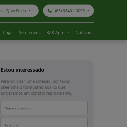
o - Querência
(66) 98401-6096
Lojas
Seminovos
RZK Agro
Notícias
Estou interessado
Para solicitar uma cotação, por favor,
preencha o formulário abaixo que
entraremos em contato rapidamente.