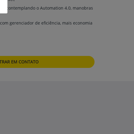
ada, contemplando o Automation 4.0, manobras
 com gerenciador de eficiência, mais economia
TRAR EM CONTATO