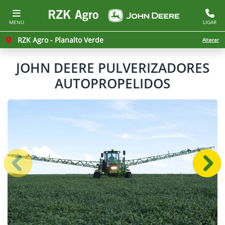
MENU
LIGAR
RZK Agro - Planalto Verde
Alterar
JOHN DEERE
PULVERIZADORES
AUTOPROPELIDOS
Anterior
Próx