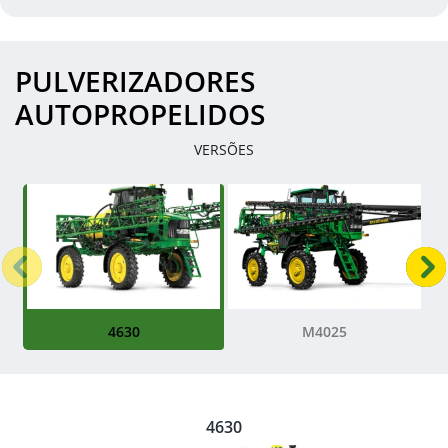
PULVERIZADORES
AUTOPROPELIDOS
VERSÕES
Anterior
P
4630
M4025
4630