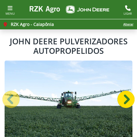
MENU
LIGAR
RZK Agro - Caiapônia
Alterar
JOHN DEERE
PULVERIZADORES
AUTOPROPELIDOS
Anterior
Próx