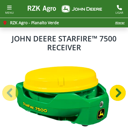
MENU
LIGAR
RZK Agro - Planalto Verde
Alterar
JOHN DEERE
STARFIRE™ 7500
RECEIVER
Anterior
Próx