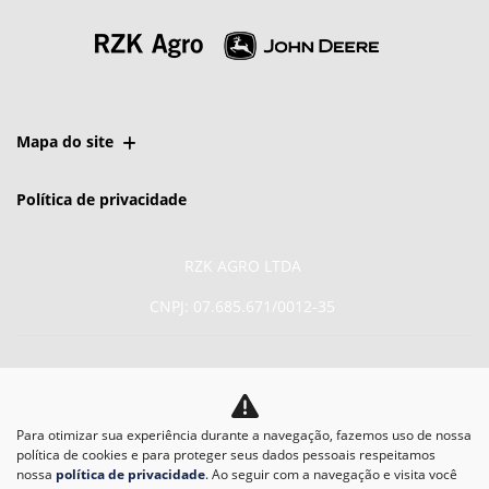
Mapa do site
Política de privacidade
RZK AGRO LTDA
CNPJ: 07.685.671/0012-35
Para otimizar sua experiência durante a navegação, fazemos uso de nossa
No trânsito, enxergar o
política de cookies e para proteger seus dados pessoais respeitamos
outro salva vidas.
nossa
política de privacidade
. Ao seguir com a navegação e visita você