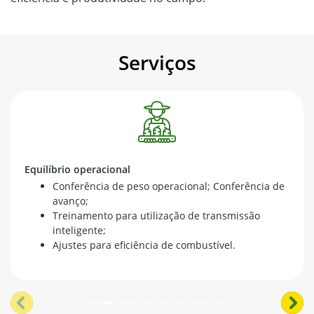
Serviços
Equilíbrio operacional
Conferência de peso operacional; Conferência de
avanço;
Treinamento para utilização de transmissão
inteligente;
Ajustes para eficiência de combustível.
templates.template-01.components.carousel.texts.cont
temp