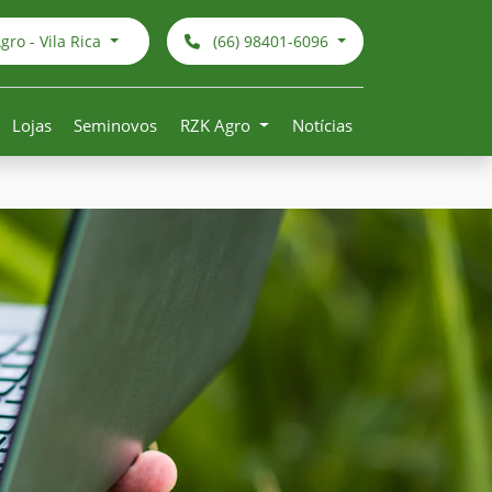
ro - Vila Rica
(66) 98401-6096
Lojas
Seminovos
RZK Agro
Notícias