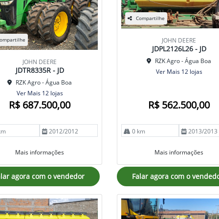
Compartilhe
JOHN DEERE
ompartilhe
JDPL2126L26 - JD
RZK Agro - Água Boa
JOHN DEERE
JDTR8335R - JD
Ver Mais 12 lojas
RZK Agro - Água Boa
Ver Mais 12 lojas
R$ 687.500,00
R$ 562.500,00
km
2012/2012
0 km
2013/2013
Mais informações
Mais informações
lar agora com o vendedor
Falar agora com o vended