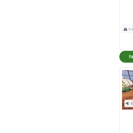
0 
Fa
C