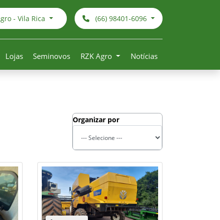
ro - Vila Rica
(66) 98401-6096
Lojas
Seminovos
RZK Agro
Notícias
Organizar por