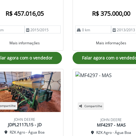
R$ 457.016,05
R$ 375.000,00
km
2015/2015
0 km
2013/2013
Mais informações
Mais informações
lar agora com o vendedor
Falar agora com o vended
ompartilhe
Compartilhe
JOHN DEERE
JOHN DEERE
JDPL2117L15 - JD
MF4297 - MAS
RZK Agro - Água Boa
RZK Agro - Água Boa