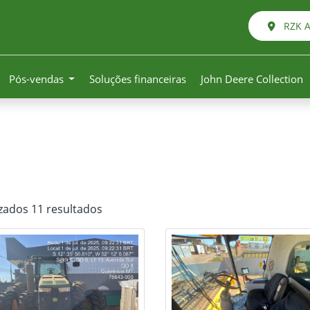
RZK Ag
Pós-vendas
Soluções financeiras
John Deere Collection
izados 11 resultados