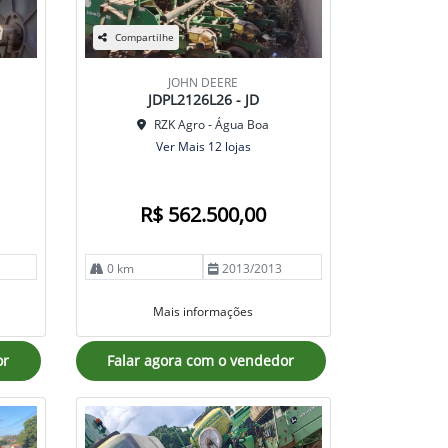
Compartilhe
JOHN DEERE
JDPL2126L26 - JD
RZK Agro - Água Boa
Ver Mais 12 lojas
R$ 562.500,00
0 km
2013/2013
Mais informações
or
Falar agora com o vendedor