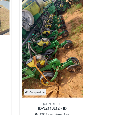
Compartilhe
JOHN DEERE
JDPL2113L12 - JD
RZK Agro - Água Boa