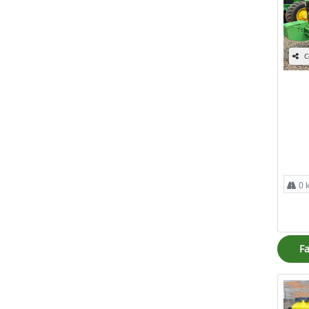
C
0 
Fa