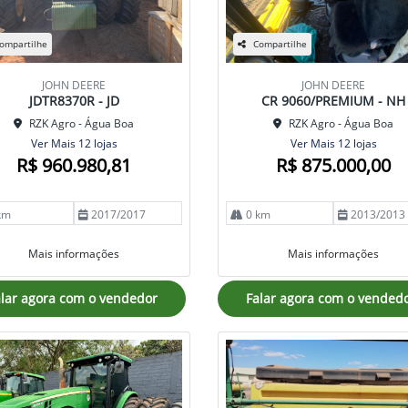
ompartilhe
Compartilhe
JOHN DEERE
JOHN DEERE
JDTR8370R - JD
CR 9060/PREMIUM - NH
RZK Agro - Água Boa
RZK Agro - Água Boa
Ver Mais 12 lojas
Ver Mais 12 lojas
R$ 960.980,81
R$ 875.000,00
km
2017/2017
0 km
2013/2013
Mais informações
Mais informações
lar agora com o vendedor
Falar agora com o vended