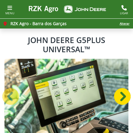
MENU
LIGAR
RZK Agro - Barra dos Garças
Alterar
JOHN DEERE
G5PLUS
UNIVERSAL™
Anterior
Próx