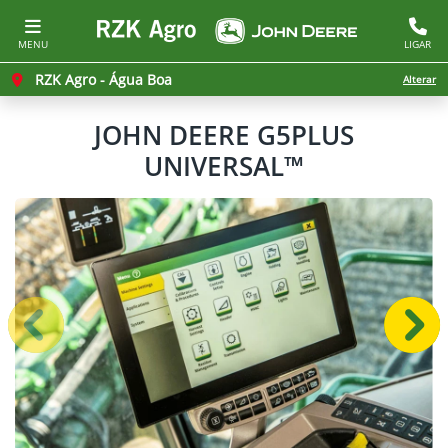
MENU
LIGAR
RZK Agro - Água Boa
Alterar
JOHN DEERE
G5PLUS
UNIVERSAL™
Anterior
Próx