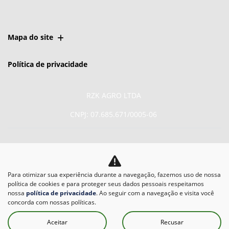
Mapa do site
Política de privacidade
RZK AGRO LTDA
CNPJ: 07.685.671/0005-06
Para otimizar sua experiência durante a navegação, fazemos uso de nossa
No trânsito, enxergar o
política de cookies e para proteger seus dados pessoais respeitamos
outro salva vidas.
nossa
política de privacidade
. Ao seguir com a navegação e visita você
concorda com nossas políticas.
Aceitar
Recusar
Desenvolvido pela DEALERSPACE ® Direitos Reservados.