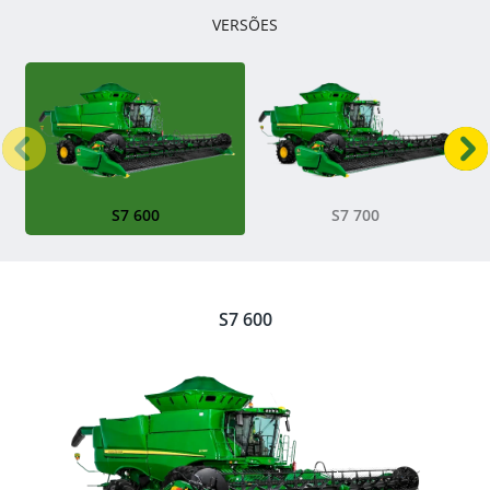
VERSÕES
Anterior
P
S7 600
S7 700
S7 600