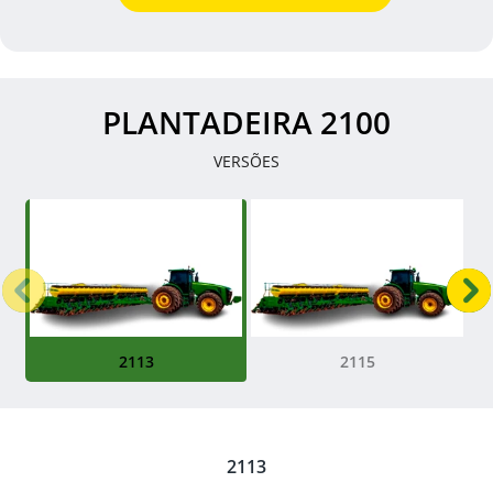
PLANTADEIRA 2100
VERSÕES
Anterior
P
2113
2115
2113