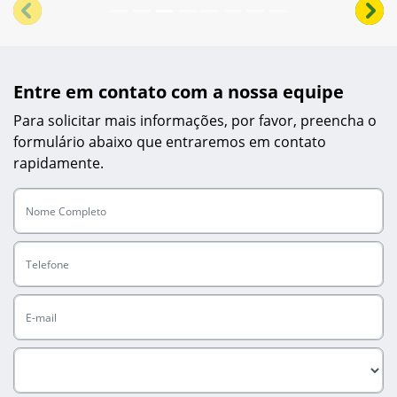
templates.template-01.components.carousel.texts.cont
temp
Entre em contato com a nossa equipe
Para solicitar mais informações, por favor, preencha o
formulário abaixo que entraremos em contato
rapidamente.