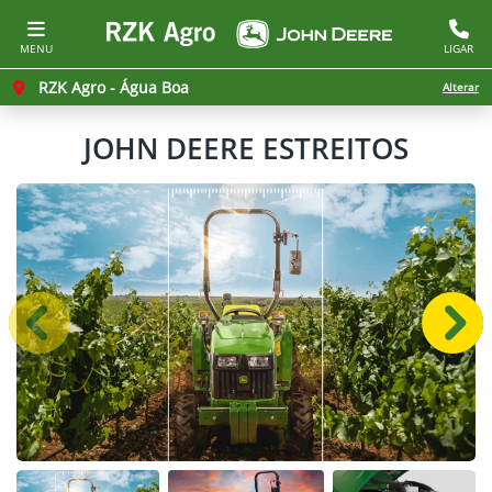
MENU
LIGAR
RZK Agro - Água Boa
Alterar
JOHN DEERE
ESTREITOS
Anterior
Próx