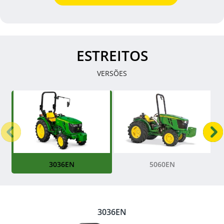
ESTREITOS
VERSÕES
Anterior
P
3036EN
5060EN
3036EN