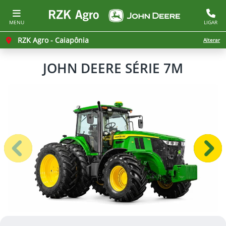
MENU
LIGAR
RZK Agro - Caiapônia
Alterar
JOHN DEERE
SÉRIE 7M
Anterior
Próx