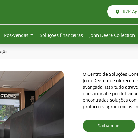
RZK Agr
Pós-vendas
Soluções financeiras
John Deere Collection
zação
O Centro de Soluções Cone
John Deere que oferecem s
avançada. Isso tudo atrav
operacional e produtivida
encontradas soluções como
protocolos agronômicos, m
Saiba mais