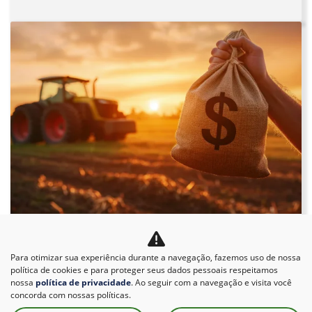
Com safra recorde, PIB do agronegócio
cresce 0,7% no primeiro trimestre de 2026
Para otimizar sua experiência durante a navegação, fazemos uso de nossa
O agronegócio brasileiro manteve crescimento no
política de cookies e para proteger seus dados pessoais respeitamos
primeiro trimestre de 2026, impulsionado
nossa
política de privacidade
. Ao seguir com a navegação e visita você
concorda com nossas políticas.
principalmente pela safra recorde de grãos.