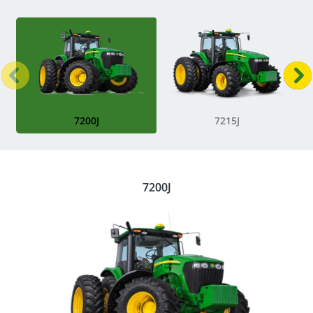
Anterior
P
7200J
7215J
7200J