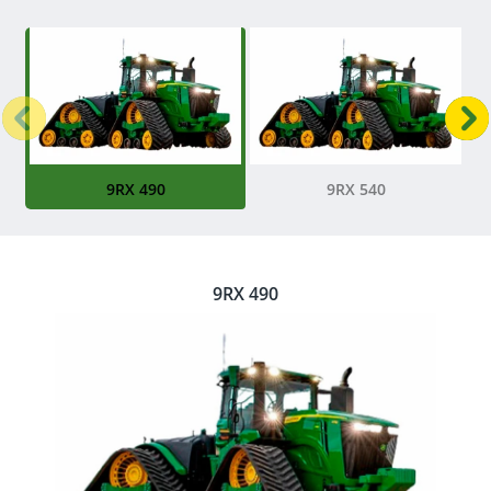
Anterior
P
9RX 490
9RX 540
9RX 490